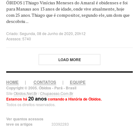
ÓBIDOS | Thiago Vinícius Meneses do Amaral é obidenses e foi
para Manaus aos 13 anos de idade, onde vive atualmente, hoje
com 25 anos. Thiago que é compositor, segundo ele, um dom que
descobriu ...
Criado: Segunda, 08 de Junho de 2020, 20h12
Acessos: 5740
LOAD MORE
HOME
|
CONTATOS
|
EQUIPE
Copyright © 2005. Óbidos - Pará - Brasil
Site
Obidos.Net.Br
/
Chupaosso.Com.Br
20 anos
Estamos há
contando a História de Óbidos.
Todos os direitos reservados.
Ver quantos acessos
teve os artigos
33392283