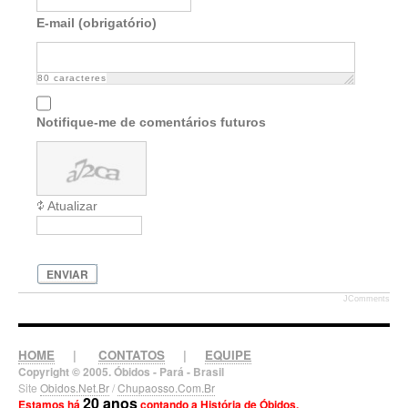
E-mail (obrigatório)
80
caracteres
Notifique-me de comentários futuros
Atualizar
ENVIAR
JComments
HOME
|
CONTATOS
|
EQUIPE
Copyright © 2005. Óbidos - Pará - Brasil
Site
Obidos.Net.Br
/
Chupaosso.Com.Br
20 anos
Estamos há
contando a História de Óbidos.