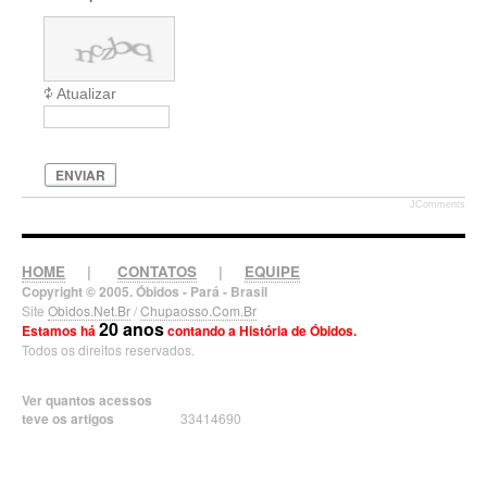
Atualizar
ENVIAR
JComments
HOME
|
CONTATOS
|
EQUIPE
Copyright © 2005. Óbidos - Pará - Brasil
Site
Obidos.Net.Br
/
Chupaosso.Com.Br
20 anos
Estamos há
contando a História de Óbidos.
Todos os direitos reservados.
Ver quantos acessos
teve os artigos
33414690