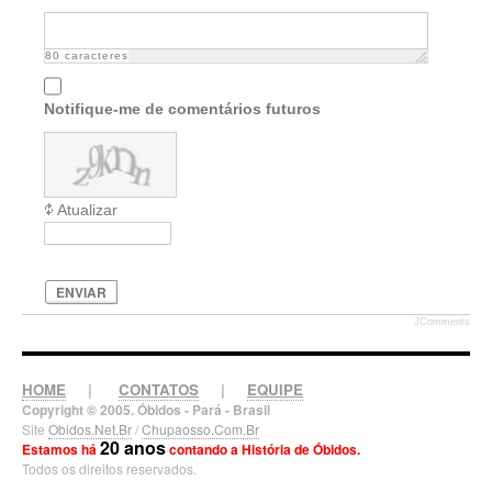
80
caracteres
Notifique-me de comentários futuros
Atualizar
ENVIAR
JComments
HOME
|
CONTATOS
|
EQUIPE
Copyright © 2005. Óbidos - Pará - Brasil
Site
Obidos.Net.Br
/
Chupaosso.Com.Br
20 anos
Estamos há
contando a História de Óbidos.
Todos os direitos reservados.