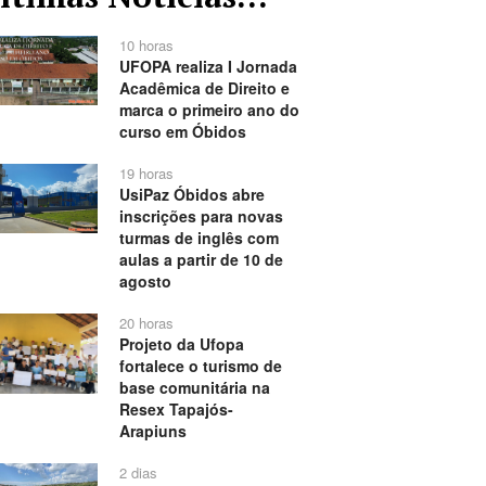
10 horas
UFOPA realiza I Jornada
Acadêmica de Direito e
marca o primeiro ano do
curso em Óbidos
19 horas
UsiPaz Óbidos abre
inscrições para novas
turmas de inglês com
aulas a partir de 10 de
agosto
20 horas
Projeto da Ufopa
fortalece o turismo de
base comunitária na
Resex Tapajós-
Arapiuns
2 dias