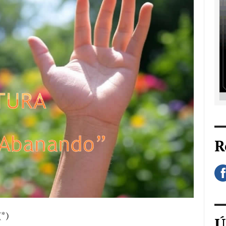
R
(*)
Ú