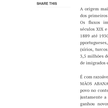
SHARE THIS
A origem mais
dos primeiros
Os fluxos im
séculos XIX e
1889 até 193
pportugueses, 
(sírios, turc
3,5 milhões d
de imigrados 
É com razoáv
MÃOS ABANAND
povo no conte
justamente a 
ganhou novos