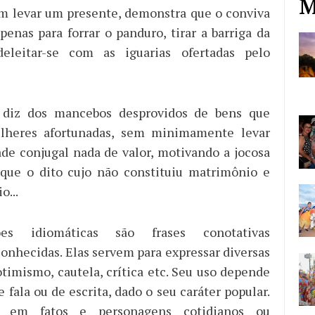
M
m levar um presente, demonstra que o conviva
enas para forrar o panduro, tirar a barriga da
eleitar-se com as iguarias ofertadas pelo
diz dos mancebos desprovidos de bens que
heres afortunadas, sem minimamente levar
ade conjugal nada de valor, motivando a jocosa
 que o dito cujo não constituiu matrimônio e
o...
es idiomáticas são frases conotativas
nhecidas. Elas servem para expressar diversas
otimismo, cautela, crítica etc. Seu uso depende
 fala ou de escrita, dado o seu caráter popular.
 em fatos e personagens cotidianos ou