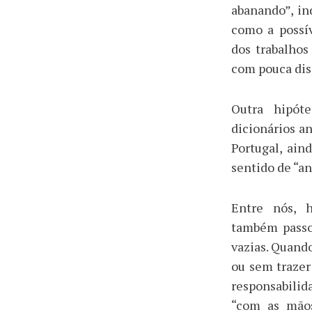
abanando”, ind
como a possív
dos trabalhos
com pouca dis
Outra hipót
dicionários an
Portugal, ain
sentido de “an
Entre nós, 
também passou
vazias. Quand
ou sem trazer
responsabilid
“com as mãos