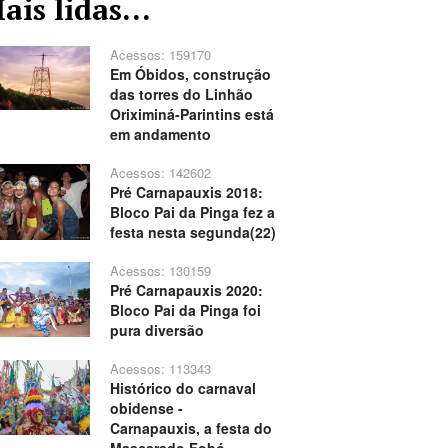
ais lidas...
Acessos: 159170
Em Óbidos, construção
das torres do Linhão
Oriximiná-Parintins está
em andamento
Acessos: 142602
Pré Carnapauxis 2018:
Bloco Pai da Pinga fez a
festa nesta segunda(22)
Acessos: 130159
Pré Carnapauxis 2020:
Bloco Pai da Pinga foi
pura diversão
Acessos: 113343
Histórico do carnaval
obidense -
Carnapauxis, a festa do