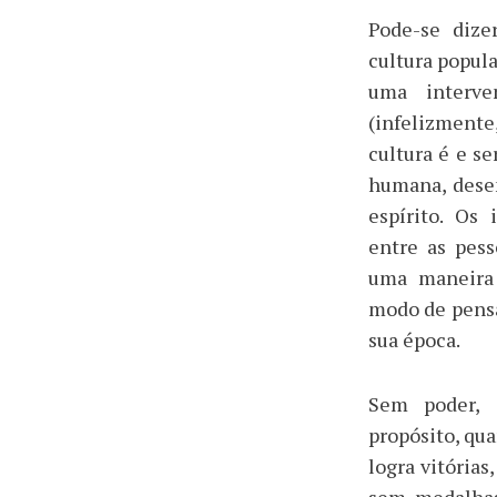
Pode-se dize
cultura popul
uma interve
(infelizment
cultura é e s
humana, dese
espírito. Os
entre as pess
uma maneira 
modo de pensa
sua época.
Sem poder, 
propósito, qu
logra vitórias