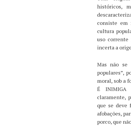
históricos,
descaracteri
consiste em 
cultura popul
uso corrente
incerta a orig
Mas não se 
populares”, p
moral, sob a
É INIMIGA 
claramente, 
que se deve f
afobações, par
porco, que não