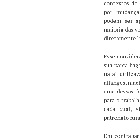
contextos de
por mudanças
podem ser ap
maioria das v
diretamente l
Esse conside
sua parca bag
natal utiliz
alfanges, mac
uma dessas fe
para o trabalh
cada qual, v
patronato rura
Em contrapar