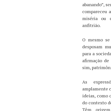
abanando”, se
compareceu ap
miséria ou d
anfitrião.
O mesmo se 
desposam mul
para a socied
afirmação de
sim, patrimôni
As expressõ
amplamente co
ideias, como 
do contexto de
Têm origem