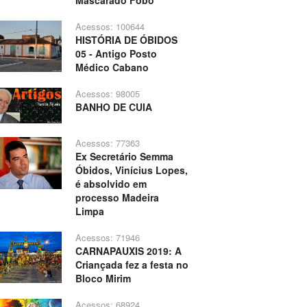
Mascarado Fobó
Acessos: 100644
HISTÓRIA DE ÓBIDOS
05 - Antigo Posto
Médico Cabano
Acessos: 98005
BANHO DE CUIA
Acessos: 77363
Ex Secretário Semma
Óbidos, Vinícius Lopes,
é absolvido em
processo Madeira
Limpa
Acessos: 71946
CARNAPAUXIS 2019: A
Criançada fez a festa no
Bloco Mirim
Acessos: 68924