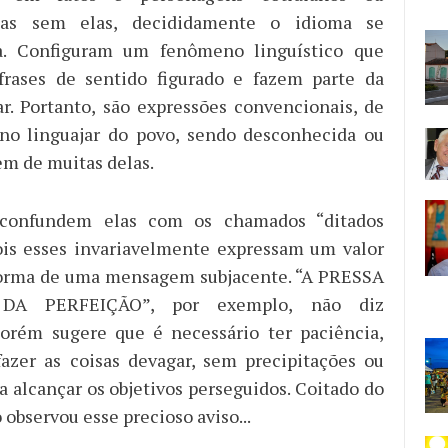
 mas sem elas, decididamente o idioma se
za. Configuram um fenômeno linguístico que
frases de sentido figurado e fazem parte da
ar. Portanto, são expressões convencionais, de
 no linguajar do povo, sendo desconhecida ou
em de muitas delas.
confundem elas com os chamados “ditados
ois esses invariavelmente expressam um valor
 forma de uma mensagem subjacente. “A PRESSA
DA PERFEIÇÃO”, por exemplo, não diz
porém sugere que é necessário ter paciência,
azer as coisas devagar, sem precipitações ou
a alcançar os objetivos perseguidos. Coitado do
 observou esse precioso aviso...