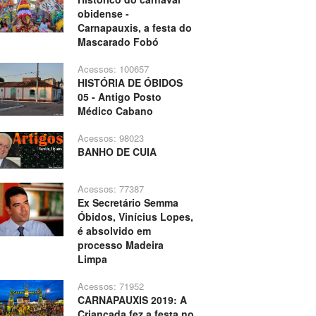
obidense -
Carnapauxis, a festa do
Mascarado Fobó
Acessos: 100657
HISTÓRIA DE ÓBIDOS
05 - Antigo Posto
Médico Cabano
Acessos: 98023
BANHO DE CUIA
Acessos: 77387
Ex Secretário Semma
Óbidos, Vinícius Lopes,
é absolvido em
processo Madeira
Limpa
Acessos: 71952
CARNAPAUXIS 2019: A
Criançada fez a festa no