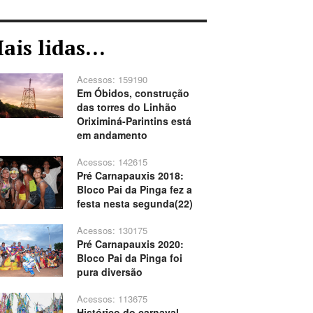
ais lidas...
Acessos: 159190
Em Óbidos, construção
das torres do Linhão
Oriximiná-Parintins está
em andamento
Acessos: 142615
Pré Carnapauxis 2018:
Bloco Pai da Pinga fez a
festa nesta segunda(22)
Acessos: 130175
Pré Carnapauxis 2020:
Bloco Pai da Pinga foi
pura diversão
Acessos: 113675
Histórico do carnaval