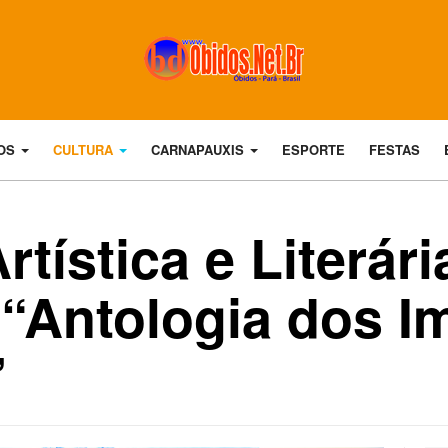
DOS
CULTURA
CARNAPAUXIS
ESPORTE
FESTAS
tística e Literár
o “Antologia dos I
”