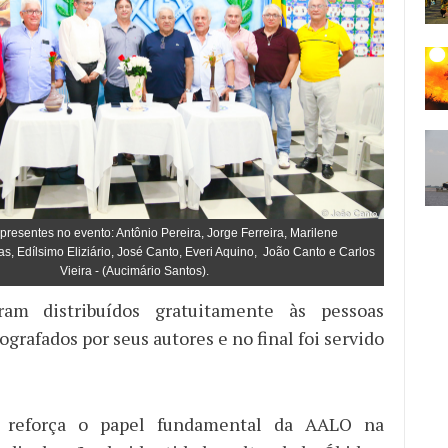
resentes no evento: Antônio Pereira, Jorge Ferreira, Marilene
ias, Edílsimo Eliziário, José Canto, Everi Aquino, João Canto e Carlos
Vieira - (Aucimário Santos).
ram distribuídos gratuitamente às pessoas
ografados por seus autores e no final foi servido
o reforça o papel fundamental da AALO na