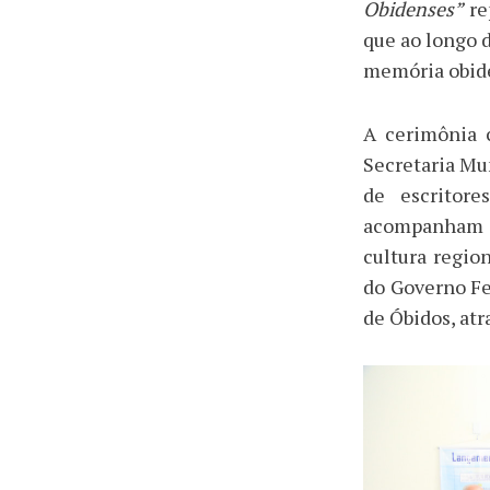
Obidenses”
re
que ao longo d
memória obide
A cerimônia 
Secretaria Mun
de escritor
acompanham d
cultura region
do Governo Fed
de Óbidos, atr