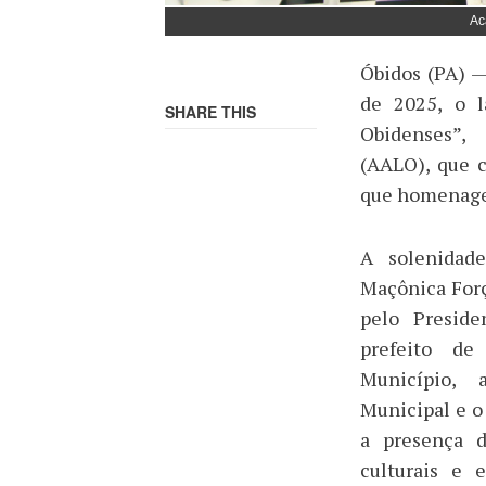
Ac
Óbidos (PA) —
de 2025, o l
SHARE THIS
Obidenses”, 
(AALO), que 
que homenageia
A solenidad
Maçônica Forç
pelo Preside
prefeito de
Município, a
Municipal e o
a presença d
culturais e 