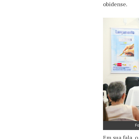
obidense.
Fo
Em sua fala, 