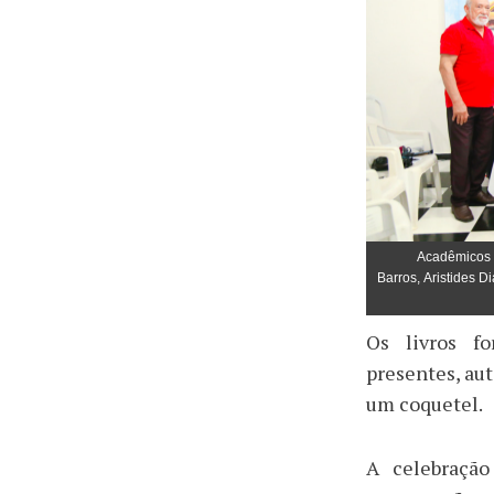
Acadêmicos p
Barros, Aristides D
Os livros fo
presentes, aut
um coquetel.
A celebraçã