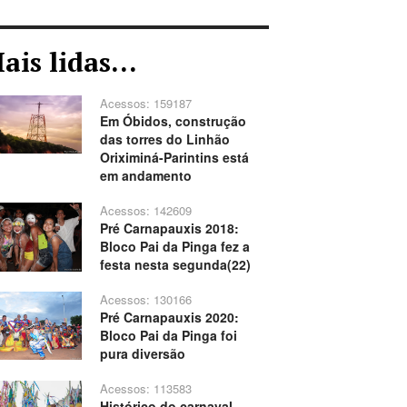
ais lidas...
Acessos: 159187
Em Óbidos, construção
das torres do Linhão
Oriximiná-Parintins está
em andamento
Acessos: 142609
Pré Carnapauxis 2018:
Bloco Pai da Pinga fez a
festa nesta segunda(22)
Acessos: 130166
Pré Carnapauxis 2020:
Bloco Pai da Pinga foi
pura diversão
Acessos: 113583
Histórico do carnaval