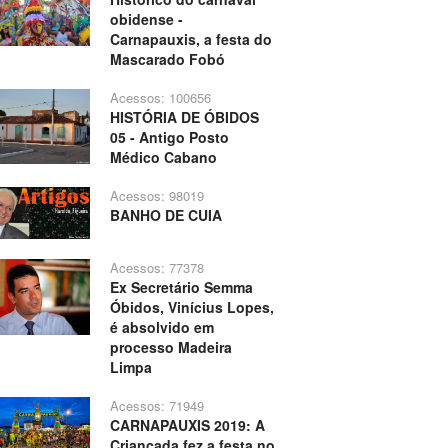
obidense -
Carnapauxis, a festa do
Mascarado Fobó
Acessos: 100656
HISTÓRIA DE ÓBIDOS
05 - Antigo Posto
Médico Cabano
Acessos: 98019
BANHO DE CUIA
Acessos: 77378
Ex Secretário Semma
Óbidos, Vinícius Lopes,
é absolvido em
processo Madeira
Limpa
Acessos: 71949
CARNAPAUXIS 2019: A
Criançada fez a festa no