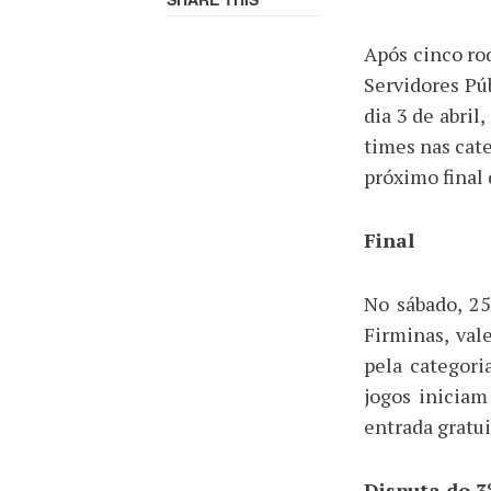
Após cinco ro
Servidores Púb
dia 3 de abri
times nas cat
próximo final
Final
No sábado, 25
Firminas, val
pela categori
jogos iniciam
entrada gratui
Disputa do 3