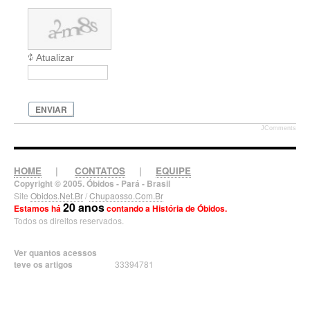
Atualizar
ENVIAR
JComments
HOME
|
CONTATOS
|
EQUIPE
Copyright © 2005. Óbidos - Pará - Brasil
Site
Obidos.Net.Br
/
Chupaosso.Com.Br
20 anos
Estamos há
contando a História de Óbidos.
Todos os direitos reservados.
Ver quantos acessos
teve os artigos
33394781