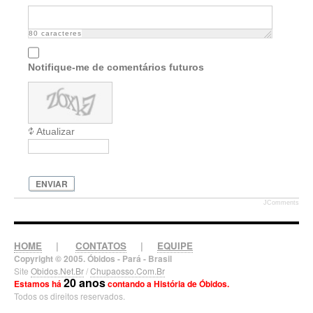
80
caracteres
Notifique-me de comentários futuros
Atualizar
ENVIAR
JComments
HOME
|
CONTATOS
|
EQUIPE
Copyright © 2005. Óbidos - Pará - Brasil
Site
Obidos.Net.Br
/
Chupaosso.Com.Br
20 anos
Estamos há
contando a História de Óbidos.
Todos os direitos reservados.