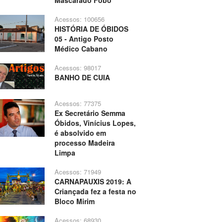
Mascarado Fobó
Acessos: 100656
HISTÓRIA DE ÓBIDOS
05 - Antigo Posto
Médico Cabano
Acessos: 98017
BANHO DE CUIA
Acessos: 77375
Ex Secretário Semma
Óbidos, Vinícius Lopes,
é absolvido em
processo Madeira
Limpa
Acessos: 71949
CARNAPAUXIS 2019: A
Criançada fez a festa no
Bloco Mirim
Acessos: 68930