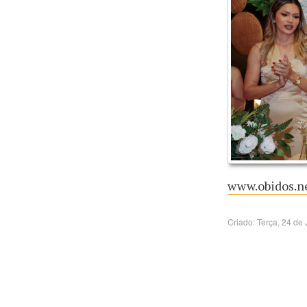
www.obidos.ne
Criado: Terça, 24 de