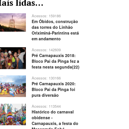
ais lidas...
Acessos: 159186
Em Óbidos, construção
das torres do Linhão
Oriximiná-Parintins está
em andamento
Acessos: 142609
Pré Carnapauxis 2018:
Bloco Pai da Pinga fez a
festa nesta segunda(22)
Acessos: 130166
Pré Carnapauxis 2020:
Bloco Pai da Pinga foi
pura diversão
Acessos: 113544
Histórico do carnaval
obidense -
Carnapauxis, a festa do