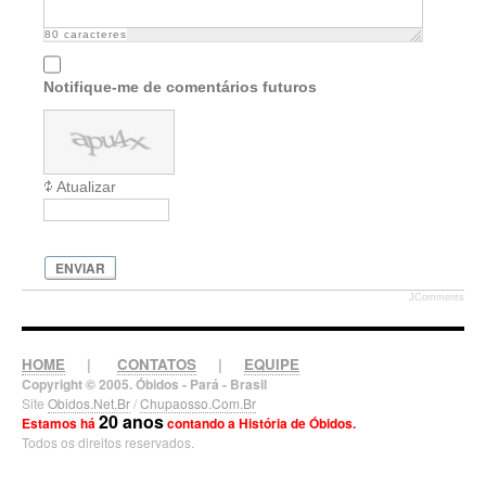
80
caracteres
Notifique-me de comentários futuros
Atualizar
ENVIAR
JComments
HOME
|
CONTATOS
|
EQUIPE
Copyright © 2005. Óbidos - Pará - Brasil
Site
Obidos.Net.Br
/
Chupaosso.Com.Br
20 anos
Estamos há
contando a História de Óbidos.
Todos os direitos reservados.