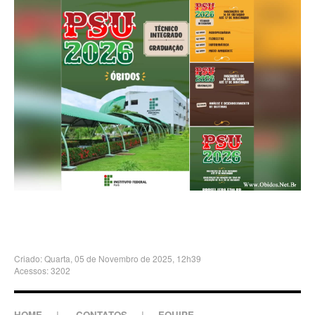
Criado: Quarta, 05 de Novembro de 2025, 12h39
Acessos: 3202
HOME
|
CONTATOS
|
EQUIPE