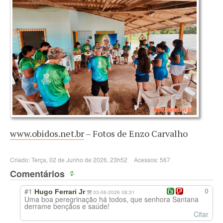
www.obidos.net.br
– Fotos de Enzo Carvalho
Criado: Terça, 02 de Junho de 2026, 23h52
Acessos: 567
Comentários
#1
0
Hugo Ferrari Jr
03-06-2026 08:31
Uma boa peregrinação há todos, que senhora Santana
derrame bençãos e saúde!
Citar