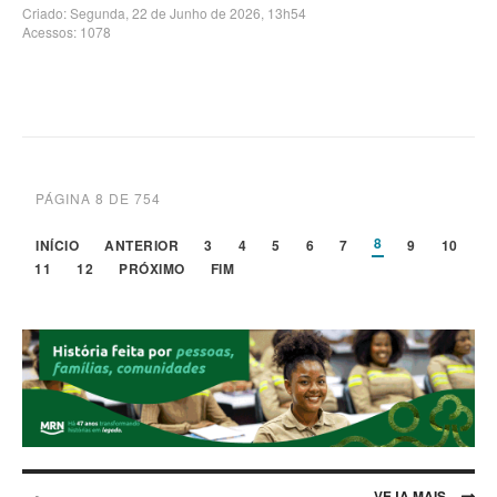
Criado: Segunda, 22 de Junho de 2026, 13h54
Acessos: 1078
PÁGINA 8 DE 754
8
INÍCIO
ANTERIOR
3
4
5
6
7
9
10
11
12
PRÓXIMO
FIM
VEJA MAIS...