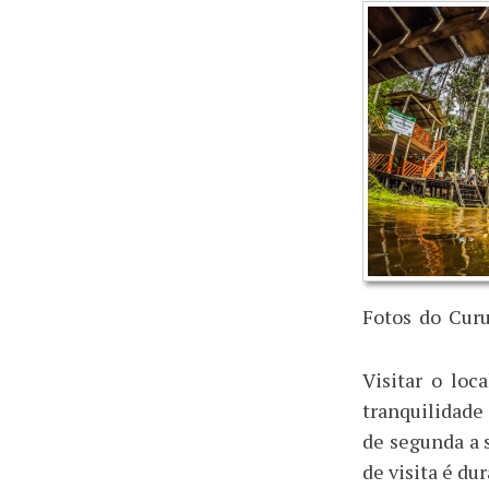
Fotos
_
do
_
Curu
Visitar o lo
tranquilidade 
de segunda a s
de visita é du