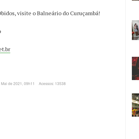
bidos, visite o Balneário do Curuçambá!
o
t.br
e Mai de 2021, 09h11
Acessos: 13538