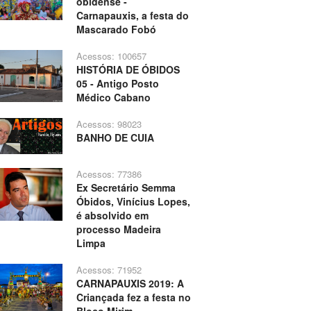
obidense -
Carnapauxis, a festa do
Mascarado Fobó
Acessos: 100657
HISTÓRIA DE ÓBIDOS
05 - Antigo Posto
Médico Cabano
Acessos: 98023
BANHO DE CUIA
Acessos: 77386
Ex Secretário Semma
Óbidos, Vinícius Lopes,
é absolvido em
processo Madeira
Limpa
Acessos: 71952
CARNAPAUXIS 2019: A
Criançada fez a festa no