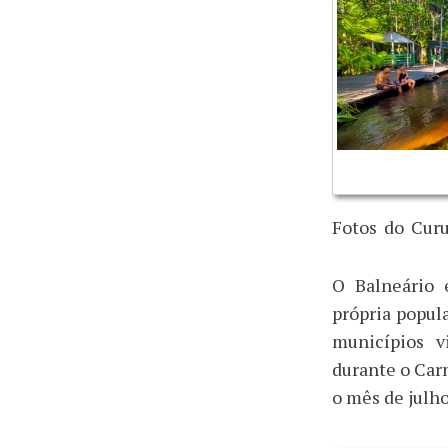
Fotos
_
do
_
Curu
O Balneário 
própria popul
municípios v
durante o Car
o mês de julho