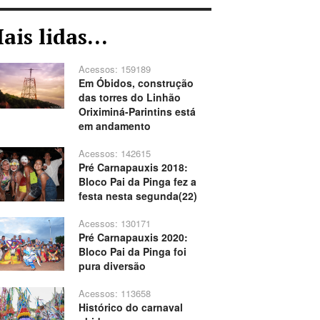
ais lidas...
Acessos: 159189
Em Óbidos, construção
das torres do Linhão
Oriximiná-Parintins está
em andamento
Acessos: 142615
Pré Carnapauxis 2018:
Bloco Pai da Pinga fez a
festa nesta segunda(22)
Acessos: 130171
Pré Carnapauxis 2020:
Bloco Pai da Pinga foi
pura diversão
Acessos: 113658
Histórico do carnaval